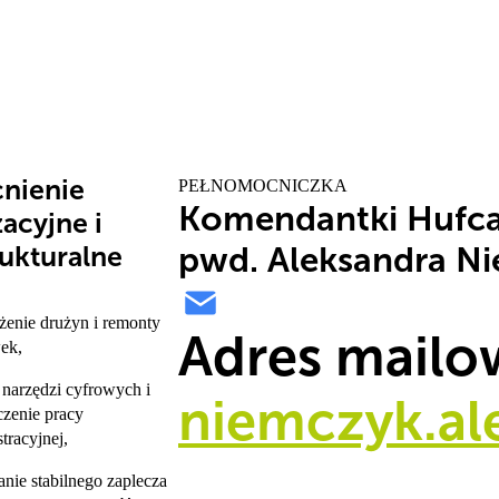
nienie
PEŁNOMOCNICZKA
Komendantki Hufca
acyjne i
rukturalne
pwd. Aleksandra N
żenie drużyn i remonty
Adres mailo
ek,
 narzędzi cyfrowych i
niemczyk.al
czenie pracy
tracyjnej,
nie stabilnego zaplecza