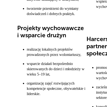
wspiera
wycho
tworzenie przestrzeni do wymiany
doświadczeń i dobrych praktyk.
Projekty wychowawcze
i wsparcie drużyn
Harcer
partner
realizację lokalnych projektów
społec
prowadzonych przez wolontariuszy,
wsparcie działań bezpośrednio
promoc
skierowanych do dzieci i młodzieży w
wartoś
wieku 5–19 lat,
wycho
organizację zajęć rozwijających
zacieśn
kompetencje społeczne, obywatelskie i
instytu
liderskie.
sektore
konsol