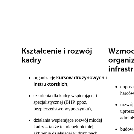
Kształcenie i rozwój
Wzmoc
kadry
organiz
infrast
kursów drużynowych i
organizację
instruktorskich
,
doposa
harców
szkolenia dla kadry wspierającej i
specjalistycznej (BHP, ppoż,
rozwój
bezpieczeństwo wypoczynku),
uprosz
adminis
działania wspierające rozwój młodej
kadry – także tej niepełnoletniej,
budowa
aktywnie działającej w drużynach,