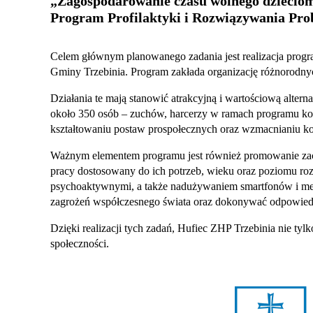
„
Zagospodarowanie czasu wolnego dzieciom 
Program Profilaktyki i Rozwiązywania Pro
Celem głównym planowanego zadania jest realizacja progr
Gminy Trzebinia. Program zakłada organizację różnorodn
Działania te mają stanowić atrakcyjną i wartościową alte
około 350 osób – zuchów, harcerzy w ramach programu konc
kształtowaniu postaw prospołecznych oraz wzmacnianiu kom
Ważnym elementem programu jest również promowanie zach
pracy dostosowany do ich potrzeb, wieku oraz poziomu roz
psychoaktywnymi, a także nadużywaniem smartfonów i med
zagrożeń współczesnego świata oraz dokonywać odpowie
Dzięki realizacji tych zadań, Hufiec ZHP Trzebinia nie ty
społeczności.