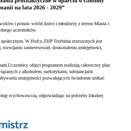
łania profilaktyczne w oparciu o Gminny
nii na lata 2026 - 2029
”
yków i postaw wśród dzieci i młodzieży z terenu Miasta i
olnego uczestników.
 i społecznym. W Hufcu ZHP Trzebinia zrzeszonych jest
 rozwijaniu zainteresowań, doskonaleniu umiejętności,
i.Uczestnicy objęci programem realizują całoroczny plan
wiązanych z alkoholem, narkotykami, substancjami
abywaniu umiejętności pozwalających świadomie unikać
ą misję wychowawczą, odpowiadając na potrzeby lokalnej