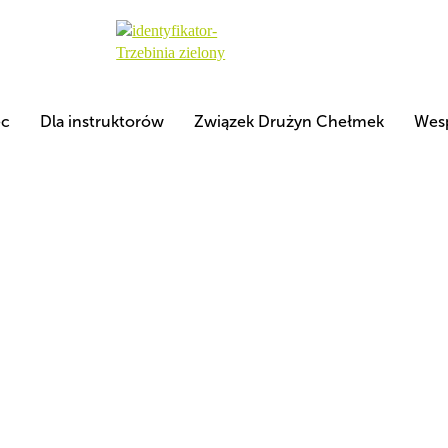
ec
Dla instruktorów
Związek Drużyn Chełmek
Wesp