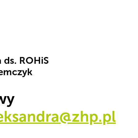
 ds. ROHiS
iemczyk
wy
eksandra@zhp.pl