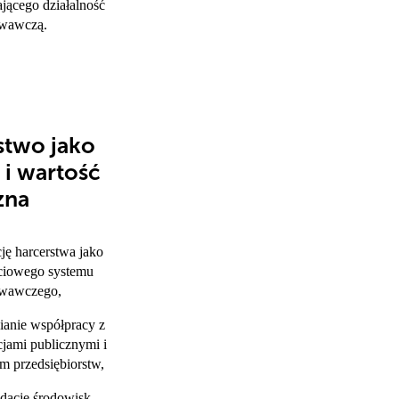
jącego działalność
wawczą.
stwo jako
 i wartość
zna
ję harcerstwa jako
ciowego systemu
wawczego,
ianie współpracy z
cjami publicznymi i
m przedsiębiorstw,
idację środowisk