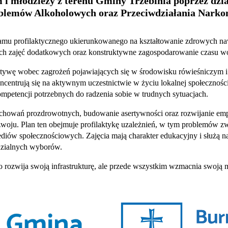
i młodzieży z terenu Gminy Trzebinia poprzez dzia
blemów Alkoholowych oraz Przeciwdziałania Narkoma
amu profilaktycznego ukierunkowanego na kształtowanie zdrowych naw
ych zajęć dodatkowych oraz konstruktywne zagospodarowanie czasu w
rnatywę wobec zagrożeń pojawiających się w środowisku rówieśniczym
entrują się na aktywnym uczestnictwie w życiu lokalnej społeczności,
petencji potrzebnych do radzenia sobie w trudnych sytuacjach.
owań prozdrowotnych, budowanie asertywności oraz rozwijanie empati
woju. Plan ten obejmuje profilaktykę uzależnień, w tym problemów z
iów społecznościowych. Zajęcia mają charakter edukacyjny i służą n
dzialnych wyborów.
lko rozwija swoją infrastrukturę, ale przede wszystkim wzmacnia swoj