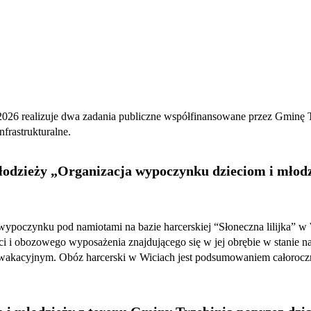
026 realizuje dwa zadania publiczne współfinansowane przez Gminę Trz
frastrukturalne.
łodzieży „Organizacja wypoczynku dzieciom i młodz
wypoczynku pod namiotami na bazie harcerskiej “Słoneczna lilijka” w 
ci i obozowego wyposażenia znajdującego się w jej obrębie w stanie 
e wakacyjnym. Obóz harcerski w Wiciach jest podsumowaniem całorocz