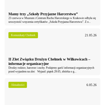
Mamy trzy „Szkoły Przyjazne Harcerstwu”
23 czerwca w Muzeum i Centrum Ruchu Harcerskiego w Krakowie odbyła się
uroczystość wręczenia certyfikatów „Szkoła Przyjazna Harcerstwu”. Z o...
21.05.26
Komunikaty Chełmek
II Zlot Związku Drużyn Chełmek w Wilkowicach –
informacje organizacyjne
Drodzy rodzice, harcerze i zuchy. Podajemy garść informacji organizacyjnych
przed wyjazdem na zlot: Wyjazd: piątek 29.05, zbiórka o g...
6.05.26
Aktualności