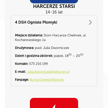
HARCERZE STARSI
14-16 lat
4 DSH Ogniste Płomyki
Miejsce działania:
Dom Harcerza Chełmek, ul.
Kochanowskiego 1a
Drużynowa:
pwd. Julia Dworniczek
30
00
Dzień i godzina zbiórek:
piątek, 18
– 20
Kontakt:
573 216 199
E-mail:
julia.dworniczek@zhp.net.pl
Fanpage:
fb.me/OgnistePlomyki