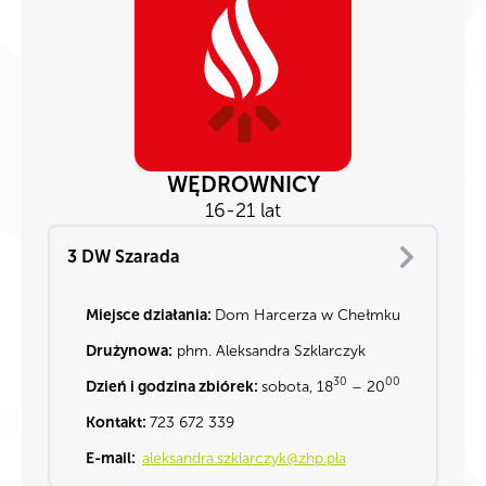
WĘDROWNICY
16-21 lat
3 DW Szarada
Miejsce działania:
Dom Harcerza w Chełmku
Drużynowa:
phm. Aleksandra Szklarczyk
30
00
Dzień i godzina zbiórek:
sobota, 18
– 20
Kontakt:
723 672 339
E-mail:
aleksandra.szklarczyk@zhp.pla