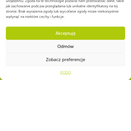
urządzeniu. Zgoda na te technologie pozwoli nam przetwarzać dane, takie
WSPÓLNIE DLA HARCERSKIEJ MISJI
jak zachowanie podczas przeglądania lub unikalne identyfikatory na tej
stronie. Brak wyrażenia zgody lub wycofanie zgody może niekorzystnie
Twoje wsparcie, nasza
wpłynąć na niektóre cechy i funkcje.
siła!
Akceptuję
Odmów
Przekaż nam swoje 1,5%
KRS 0000273492
Zobacz preferencje
Ot
Cel szczegółowy: Hufiec
RODO
Trzebinia
CZY WIESZ, ŻE...
Gdyby wszyscy harcerze zamieszkali w jednym mieście, byłoby ono
wielkości Grudziądza.