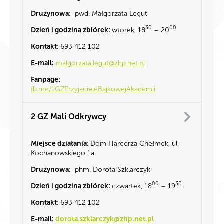
Drużynowa:
pwd. Małgorzata Legut
30
00
Dzień i godzina zbiórek:
wtorek, 18
– 20
Kontakt:
693 412 102
E-mail:
malgorzata.legut@zhp.net.pl
Fanpage:
fb.me/1GZPrzyjacieleBajkowejAkademii
2 GZ Mali Odkrywcy
Miejsce działania:
Dom
Harcerza Chełmek, ul.
Kochanowskiego 1a
Drużynowa:
phm. Dorota Szklarczyk
00
30
Dzień i godzina zbiórek:
czwartek, 18
– 19
Kontakt:
693 412 102
E-mail:
dorota.szklarczyk@zhp.net.pl