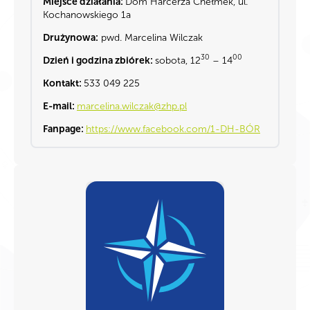
Miejsce działania:
Dom Harcerza
Chełmek, ul.
Kochanowskiego 1a
Drużynowa:
pwd. Marcelina Wilczak
30
00
Dzień i godzina zbiórek:
sobota, 12
– 14
Kontakt:
533 049 225
E-mail:
marcelina.wilczak@zhp.pl
Fanpage:
https://www.facebook.com/1-DH-BÓR